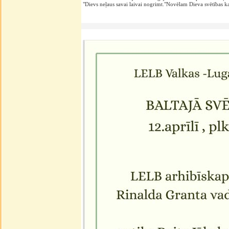
"Dievs neļaus savai laivai nogrimt."Novēlam Dieva svētības k