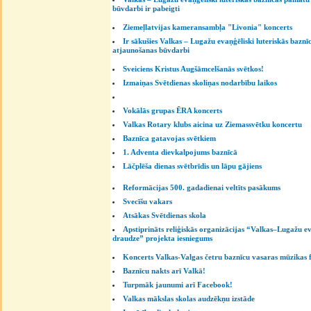
būvdarbi ir pabeigti
Ziemeļlatvijas kameransambļa "Livonia" koncerts
Ir sākušies Valkas – Lugažu evaņģēliski luteriskās bazn
atjaunošanas būvdarbi
Sveiciens Kristus Augšāmcelšanās svētkos!
Izmaiņas Svētdienas skoliņas nodarbību laikos
Vokālās grupas ĒRA koncerts
Valkas Rotary klubs aicina uz Ziemassvētku koncertu
Baznīca gatavojas svētkiem
1. Adventa dievkalpojums baznīcā
Lāčplēša dienas svētbrīdis un lāpu gājiens
Reformācijas 500. gadadienai veltīts pasākums
Svecīšu vakars
Atsākas Svētdienas skola
Apstiprināts reliģiskās organizācijas “Valkas–Lugažu ev
draudze” projekta iesniegums
Koncerts Valkas-Valgas četru baznīcu vasaras mūzikas f
Baznīcu nakts arī Valkā!
Turpmāk jaunumi arī Facebook!
Valkas mākslas skolas audzēkņu izstāde