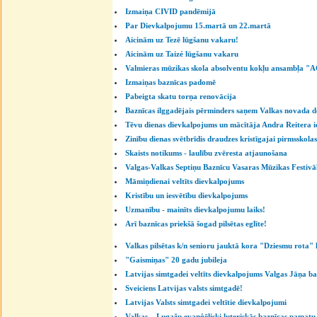
Izmaiņa CIVID pandēmijā
Par Dievkalpojumu 15.martā un 22.martā
Aicinām uz Tezē lūgšanu vakaru!
Aicinām uz Taizé lūgšanu vakaru
Valmieras mūzikas skola absolventu kokļu ansambļa 
Izmaiņas baznīcas padomē
Pabeigta skatu torņa renovācija
Baznīcas ilggadējais pērminders saņem Valkas novada d
Tēvu dienas dievkalpojums un mācītāja Andra Reitera 
Zinību dienas svētbrīdis draudzes kristīgajai pirmsskolas 
Skaists notikums - laulību zvēresta atjaunošana
Valgas-Valkas Septiņu Baznīcu Vasaras Mūzikas Festivā
Māmiņdienai veltīts dievkalpojums
Kristību un iesvētību dievkalpojums
Uzmanību - mainīts dievkalpojumu laiks!
Arī baznīcas priekšā šogad pilsētas eglīte!
Valkas pilsētas k/n senioru jauktā kora "Dziesmu rota" 
"Gaismiņas" 20 gadu jubileja
Latvijas simtgadei veltīts dievkalpojums Valgas Jāņa b
Sveiciens Latvijas valsts simtgadē!
Latvijas Valsts simtgadei veltītie dievkalpojumi
Valkas – Lugažu evaņģēliski luteriskās baznīcas pamatu