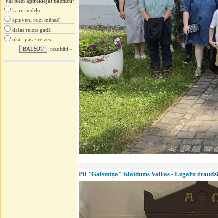
Vai bieži apmeklējat baznīcu?
katru nedēļu
aptuveni reizi mēnesī
dažas reizes gadā
tikai īpašās reizēs
rezultāti »
Pii "Gaismiņa" izlaidums Valkas - Lugažu draudzē