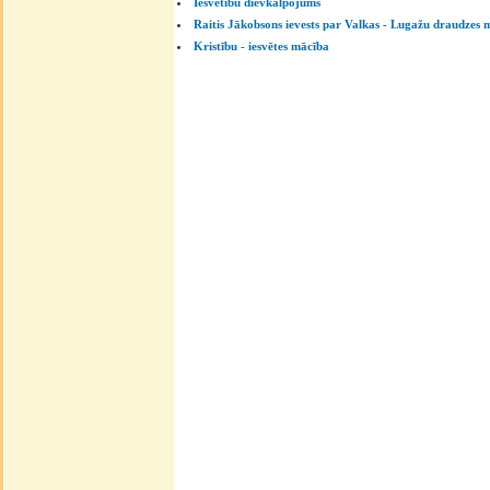
Iesvētību dievkalpojums
Raitis Jākobsons ievests par Valkas - Lugažu draudzes 
Kristību - iesvētes mācība