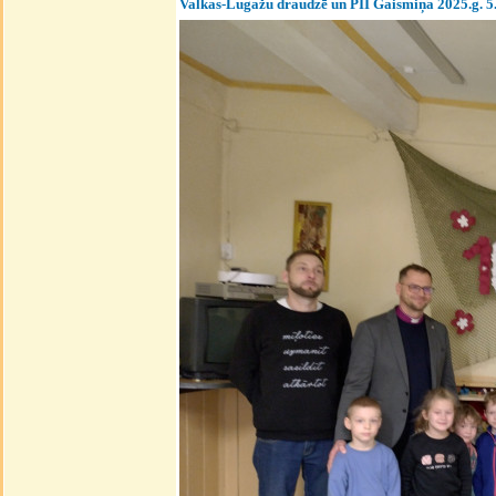
Valkas-Lugažu draudzē un PII Gaismiņa 2025.g. 5