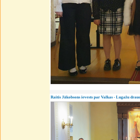
Raitis Jākobsons ievests par Valkas - Lugažu drau