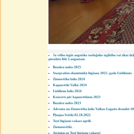
Ja vēlies iegūt augstāko teoloģisko izglītibu vai tikai dzi
piesakies līdz 1.augustam
Baznīcu nakts 2025
Starpvalstu ekumēniskā lūgšana 2025. gada Lieldienās
Ziemsvētku laiks 2024
Kapusvētki Valkā 2024
Lieldienu laiks 2024
Koncerts pēc kapusvētkiem 2023
Baznīcu nakts 2023
Adventa un Ziemsvētku laiks Valkas-Lugažu draudzē 2
Pļaujas Svētki 02.10.2022
Tezē lūgšanu vakars aprīlī.
Ziemassvētki.
Aicinām uz Tezē lūgšanu vakaru!