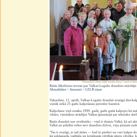
Raitis Jākobsons ievests par Valkas-Lugažu draudzes mācītāju
Aktualitātes
>
Jaunumi
>
LELB ziņas
Vakardien, 12. aprīlī, Valkas-Lugažu draudzē svinīgā dievkal
vairāk nekā 25 gadu kalpošanas pieredze baznīcā.
Kalpošanu viņš uzsāka 1999. gadā, gadu gaitā kalpojot kā māc
vikārs, vienlaikus strādājot Valkas ģimnāzijā par tehnisko dar
Raitis draudzē nav svešinieks – viņš ir dzimis Valkā, kā arī ak
Valkā un pilnībā veltot sevi draudzes dzīvei, viņa pirmais uz
"Tas ir svarīgi, jo tad jūties — kad tu piederi un vari kalpo
kā uzklausošu vadītāju un kristīgajās vērtībās stipru cilvēku, 