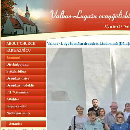
Valkas - Lugažu māsu draudzes Lindholmā (Dānija
ABOUT CHURCH
PAR BAZNĪCU
Jaunumi
Dievkalpojumi
Svētdarbības
Draudzes dzīve
Draudzes nodoklis
PII "Gaismiņa"
Atbildes
Iespēja ziedot
Noderīgas saites
Aptaujas