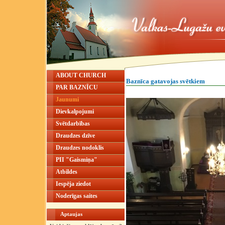
ABOUT CHURCH
Baznīca gatavojas svētkiem
PAR BAZNĪCU
Jaunumi
Dievkalpojumi
Svētdarbības
Draudzes dzīve
Draudzes nodoklis
PII "Gaismiņa"
Atbildes
Iespēja ziedot
Noderīgas saites
Aptaujas