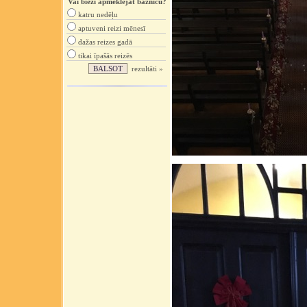
Vai bieži apmeklējat baznīcu?
katru nedēļu
aptuveni reizi mēnesī
dažas reizes gadā
tikai īpašās reizēs
rezultāti »