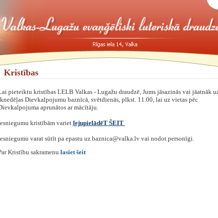
Kristības
Lai pieteiktu kristības LELB Valkas - Lugažu draudzē, Jums jāsazinās vai jāatnāk u
iknedēļas Dievkalpojumu baznīcā, svētdienās, plkst. 11.00, lai uz vietas pēc
Dievkalpojuma aprunātos ar mācītāju.
Iesniegumu kristībām variet
lejupielādēT ŠEIT
Iesniegumu varat sūtīt pa epastu uz baznica@valka.lv vai nodot personīgi.
‌Par Kristību sakramenu
lasiet šeit