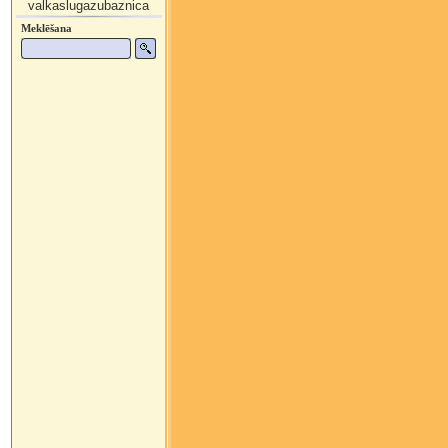
valkaslugazubaznica
Meklēšana