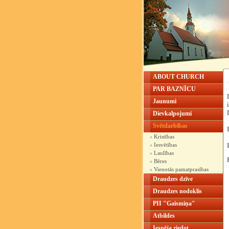
ABOUT CHURCH
PAR BAZNĪCU
Jaunumi
Dievkalpojumi
Svētdarbības
Kristības
Iesvētības
Laulības
Bēres
Vienotās pamatprasības
Draudzes dzīve
Draudzes nodoklis
PII "Gaismiņa"
Atbildes
Iespēja ziedot