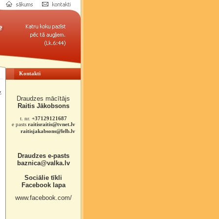
Kontakti
z
Draudzes mācītājs
Raitis Jākobsons
t. nr.
+37129121687
e pasts
raitisraitis@tvnet.lv
raitisjakabsons@lelb.lv
Draudzes e-pasts
baznica@valka.lv
Sociālie tīkli
Facebook lapa
www.facebook.com/