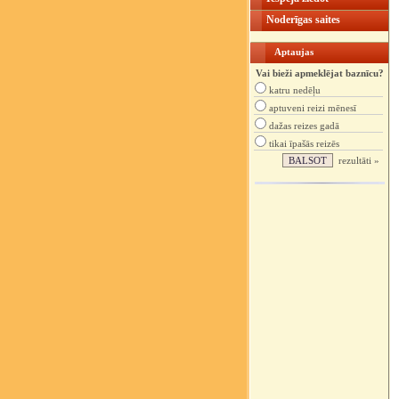
Noderīgas saites
Aptaujas
Vai bieži apmeklējat baznīcu?
katru nedēļu
aptuveni reizi mēnesī
dažas reizes gadā
tikai īpašās reizēs
rezultāti »