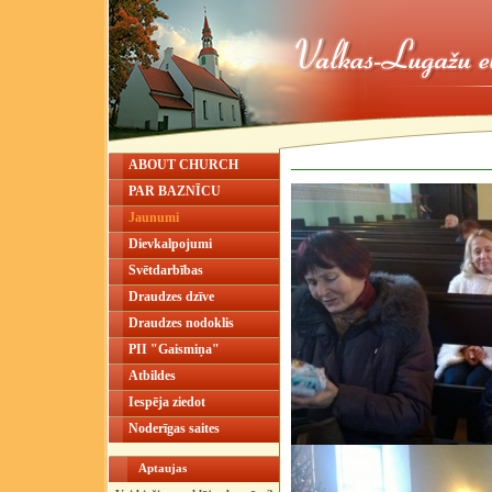
ABOUT CHURCH
PAR BAZNĪCU
Jaunumi
Dievkalpojumi
Svētdarbības
Draudzes dzīve
Draudzes nodoklis
PII "Gaismiņa"
Atbildes
Iespēja ziedot
Noderīgas saites
Aptaujas