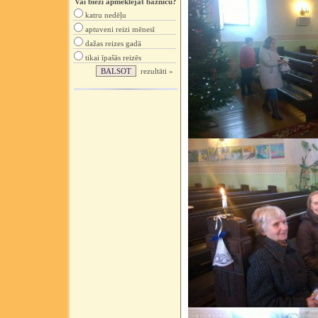
Vai bieži apmeklējat baznīcu?
katru nedēļu
aptuveni reizi mēnesī
dažas reizes gadā
tikai īpašās reizēs
rezultāti »