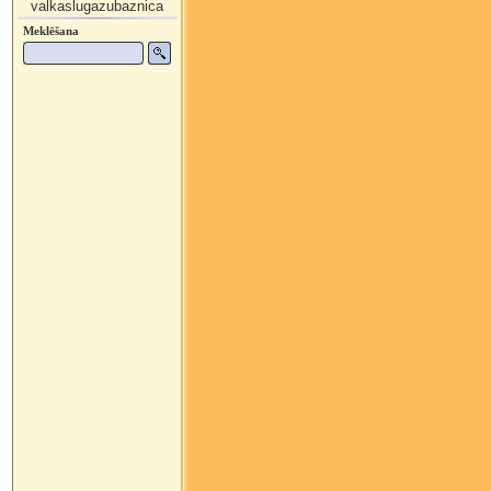
valkaslugazubaznica
Meklēšana