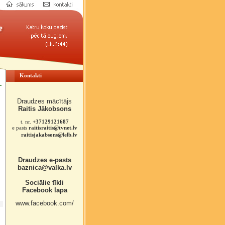
Kontakti
Draudzes mācītājs
Raitis Jākobsons
t. nr.
+37129121687
e pasts
raitisraitis@tvnet.lv
raitisjakabsons@lelb.lv
Draudzes e-pasts
baznica@valka.lv
Sociālie tīkli
Facebook lapa
www.facebook.com/