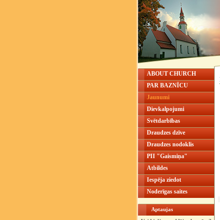
ABOUT CHURCH
PAR BAZNĪCU
Jaunumi
Dievkalpojumi
Svētdarbības
Draudzes dzīve
Draudzes nodoklis
PII "Gaismiņa"
Atbildes
Iespēja ziedot
Noderīgas saites
Aptaujas