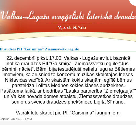
Draudzes PII "Gaismiņa" Ziemassvētku eglīte
22. decembrī, plkst. 17.00, Valkas - Lugažu ev.lut. baznīcā
notika draudzes PII "Gaismiņa" Ziemassvētku eglīte "Jūs,
bērniņi, nāciet". Bērni bija iestudējuši nelielu lugu ar Bētlemes
motīviem, kā arī sniedza koncertu mūzikas skolotājas Ineses
Niklavičas vadībā. Ar skaistām kokļu skaņām, eglītē bērnus
pārsteidza Lolitas Mednes kokles klases audzēknes.
Pasākuma laikā, ar
biedrības
"Lauku partnerība "Ziemeļgauja""
un Valkas novada domes atbalstu, Ziemassvētkos draudzes
seniorus sveica draudzes priekšniece Ligita Sīmane.
Vairāk foto skatiet pie PII "Gaismiņa" jaunumiem.
Iesūtīts: 2017.01.12 12:54