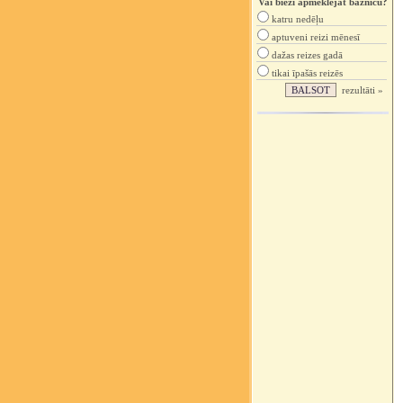
Vai bieži apmeklējat baznīcu?
katru nedēļu
aptuveni reizi mēnesī
dažas reizes gadā
tikai īpašās reizēs
rezultāti »