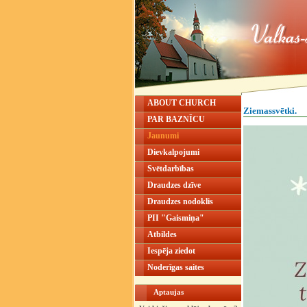
ABOUT CHURCH
Ziemassvētki.
PAR BAZNĪCU
Jaunumi
Dievkalpojumi
Svētdarbības
Draudzes dzīve
Draudzes nodoklis
PII "Gaismiņa"
Atbildes
Iespēja ziedot
Noderīgas saites
Aptaujas