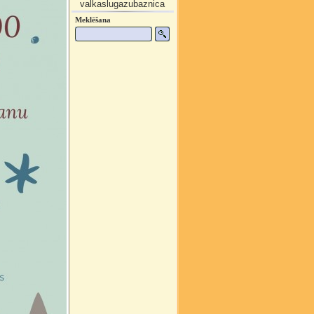
valkaslugazubaznica
Meklēšana