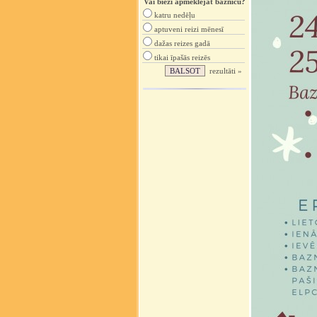
Vai bieži apmeklējat baznīcu?
katru nedēļu
aptuveni reizi mēnesī
dažas reizes gadā
tikai īpašās reizēs
rezultāti »