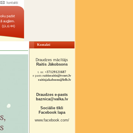
Kontakti
Draudzes mācītājs
Raitis Jākobsons
t. nr.
+37129121687
e pasts
raitisraitis@tvnet.lv
raitisjakabsons@lelb.lv
Draudzes e-pasts
baznica@valka.lv
Sociālie tīkli
Facebook lapa
www.facebook.com/