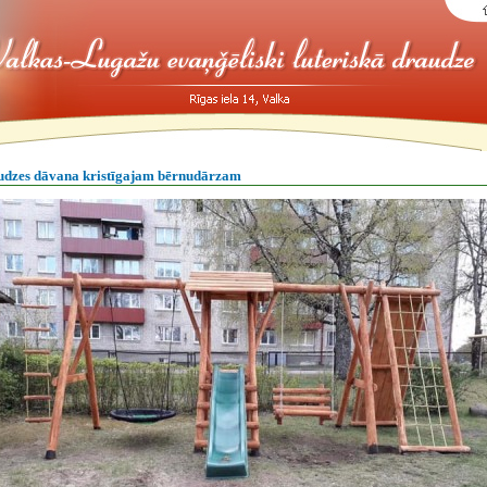
udzes dāvana kristīgajam bērnudārzam