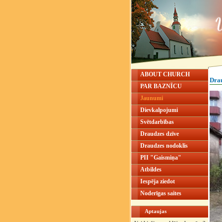
ABOUT CHURCH
Dra
PAR BAZNĪCU
Jaunumi
Dievkalpojumi
Svētdarbības
Draudzes dzīve
Draudzes nodoklis
PII "Gaismiņa"
Atbildes
Iespēja ziedot
Noderīgas saites
Aptaujas