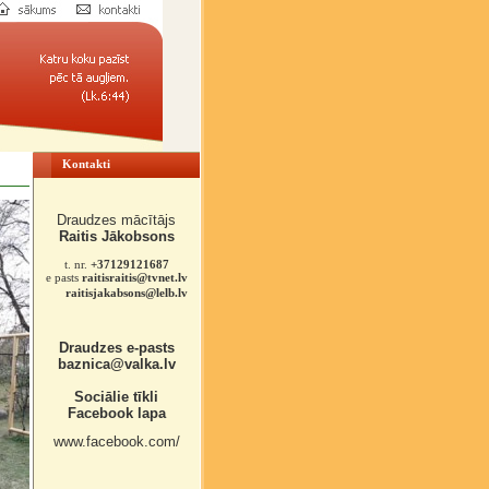
Kontakti
Draudzes mācītājs
Raitis Jākobsons
t. nr.
+37129121687
e pasts
raitisraitis@tvnet.lv
raitisjakabsons@lelb.lv
Draudzes e-pasts
baznica@valka.lv
Sociālie tīkli
Facebook lapa
www.facebook.com/