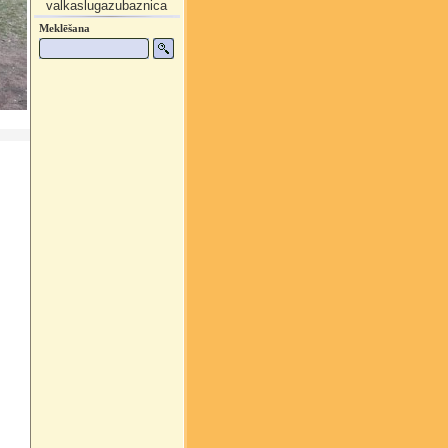
valkaslugazubaznica
Meklēšana