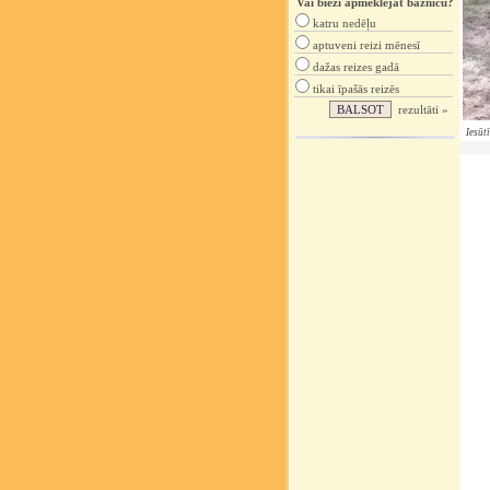
Vai bieži apmeklējat baznīcu?
katru nedēļu
aptuveni reizi mēnesī
dažas reizes gadā
tikai īpašās reizēs
rezultāti »
Iesūt