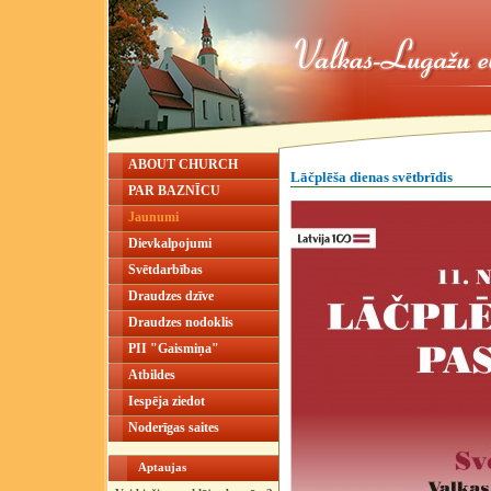
ABOUT CHURCH
Lāčplēša dienas svētbrīdis
PAR BAZNĪCU
Jaunumi
Dievkalpojumi
Svētdarbības
Draudzes dzīve
Draudzes nodoklis
PII "Gaismiņa"
Atbildes
Iespēja ziedot
Noderīgas saites
Aptaujas