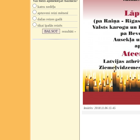
Vai bieži apmeklējat baznīcu?
katru nedēļu
aptuveni reizi mēnesī
dažas reizes gadā
tikai īpašās reizēs
rezultāti »
Iesūtīts: 2018.11.06 15:45