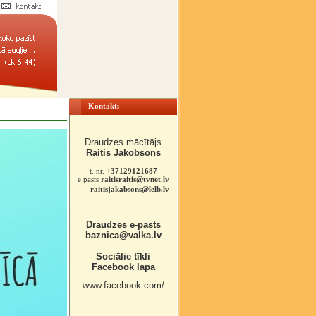
Kontakti
Draudzes mācītājs
Raitis Jākobsons
t. nr.
+37129121687
e pasts
raitisraitis@tvnet.lv
raitisjakabsons@lelb.lv
Draudzes e-pasts
baznica@valka.lv
Sociālie tīkli
Facebook lapa
www.facebook.com/