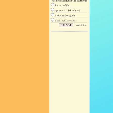
Vai bieži apmeklējat baznīcu?
katru nedēļu
aptuveni reizi mēnesī
dažas reizes gadā
tikai īpašās reizēs
rezultāti »