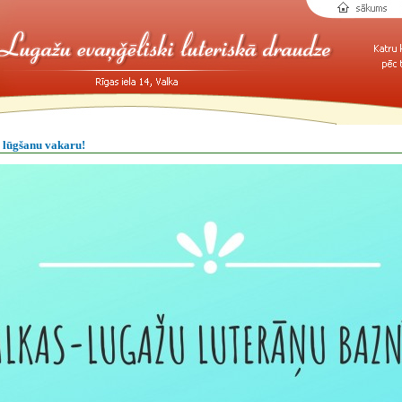
 lūgšanu vakaru!