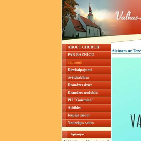
ABOUT CHURCH
Aicinām uz Tezē
PAR BAZNĪCU
Jaunumi
Dievkalpojumi
Svētdarbības
Draudzes dzīve
Draudzes nodoklis
PII "Gaismiņa"
Atbildes
Iespēja ziedot
Noderīgas saites
Aptaujas