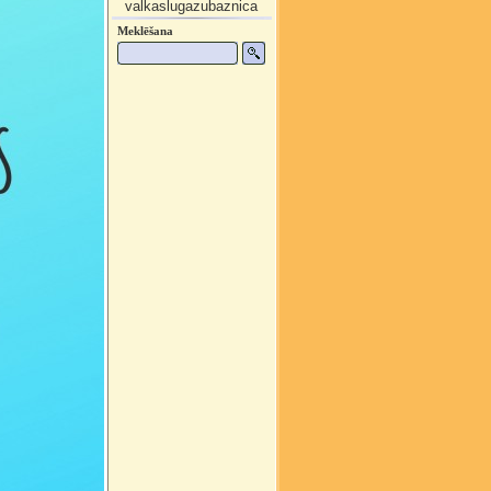
valkaslugazubaznica
Meklēšana