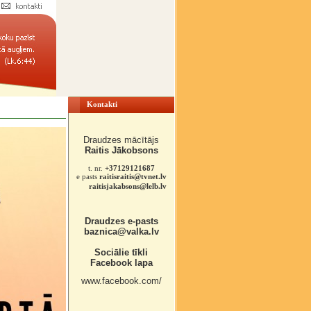
Kontakti
Draudzes mācītājs
Raitis Jākobsons
t. nr.
+37129121687
e pasts
raitisraitis@tvnet.lv
raitisjakabsons@lelb.lv
Draudzes e-pasts
baznica@valka.lv
Sociālie tīkli
Facebook lapa
www.facebook.com/