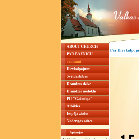
ABOUT CHURCH
Par Dievkalpoj
PAR BAZNĪCU
Jaunumi
Dievkalpojumi
Svētdarbības
Draudzes dzīve
Draudzes nodoklis
PII "Gaismiņa"
Atbildes
Iespēja ziedot
Noderīgas saites
Aptaujas