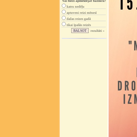
Vai bieži apmeklējat baznīcu?
katru nedēļu
aptuveni reizi mēnesī
dažas reizes gadā
tikai īpašās reizēs
rezultāti »