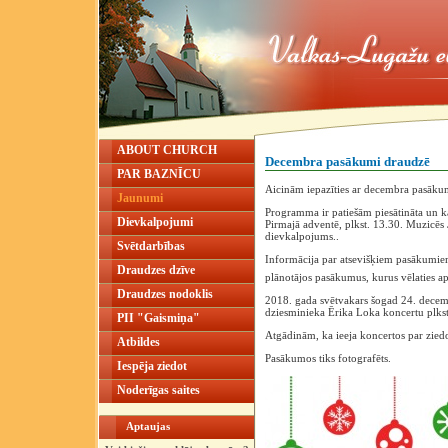
ABOUT CHURCH
Decembra pasākumi draudzē
PAR BAZNĪCU
Aicinām iepazīties ar decembra pasākum
Jaunumi
Programma ir patiešām piesātināta un k
Dievkalpojumi
Pirmajā adventē, plkst. 13.30. Muzicēs
dievkalpojums..
Svētdarbības
Informācija par atsevišķiem pasākumiem 
Draudzes dzīve
plānotājos pasākumus, kurus vēlaties a
Draudzes nodoklis
2018. gada svētvakars šogad 24. decembrī
dziesminieka Ērika Loka koncertu plkst
PII "Gaismiņa"
Atgādinām, ka ieeja koncertos par zied
Atbildes
Pasākumos tiks fotografēts.
Iespēja ziedot
Noderīgas saites
Aptaujas