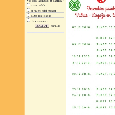
Vai bieži apmeklējat baznīcu?
katru nedēļu
aptuveni reizi mēnesī
dažas reizes gadā
tikai īpašās reizēs
rezultāti »