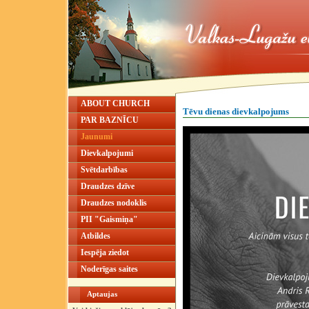
ABOUT CHURCH
Tēvu dienas dievkalpojums
PAR BAZNĪCU
Jaunumi
Dievkalpojumi
Svētdarbības
Draudzes dzīve
Draudzes nodoklis
PII "Gaismiņa"
Atbildes
Iespēja ziedot
Noderīgas saites
Aptaujas