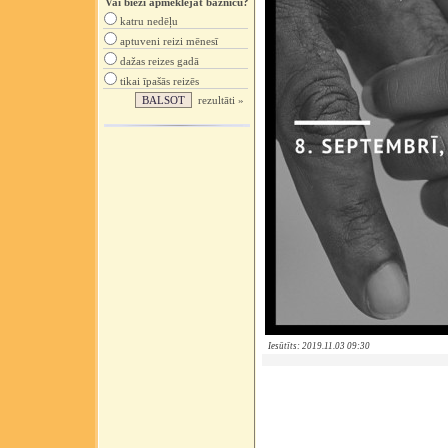
Vai bieži apmeklējat baznīcu?
katru nedēļu
aptuveni reizi mēnesī
dažas reizes gadā
tikai īpašās reizēs
rezultāti »
Iesūtīts: 2019.11.03 09:30