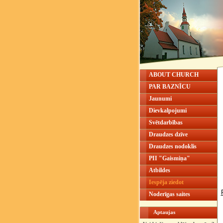
ABOUT CHURCH
PAR BAZNĪCU
Jaunumi
Dievkalpojumi
Svētdarbības
Draudzes dzīve
Draudzes nodoklis
PII "Gaismiņa"
Atbildes
Iespēja ziedot
Noderīgas saites
Aptaujas