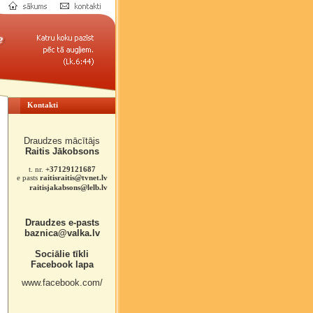
Kontakti
Draudzes mācītājs
Raitis Jākobsons
t. nr.
+37129121687
e pasts
raitisraitis@tvnet.lv
raitisjakabsons@lelb.lv
Draudzes e-pasts
baznica@valka.lv
Sociālie tīkli
Facebook lapa
www.facebook.com/