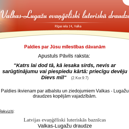
Paldies par Jūsu mīlestības dāvanām
Apustuls Pāvils raksta:
"Katrs lai dod tā, kā iesaka sirds, nevis ar
sarūgtinājumu vai piespiedu kārtā: priecīgu devēju
Dievs mīl"
(2.Kor.9:7)
Paldies ikvienam par atbalstu un ziedojumiem
Valkas - Lugažu
draudzes kopējām vajadzībām.
Rekvizīti
:
Latvijas evaņģēliski luteriskās baznīcas
Valkas-Lugažu draudze