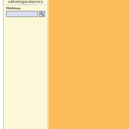
valkaslugazubaznica
Meklēšana