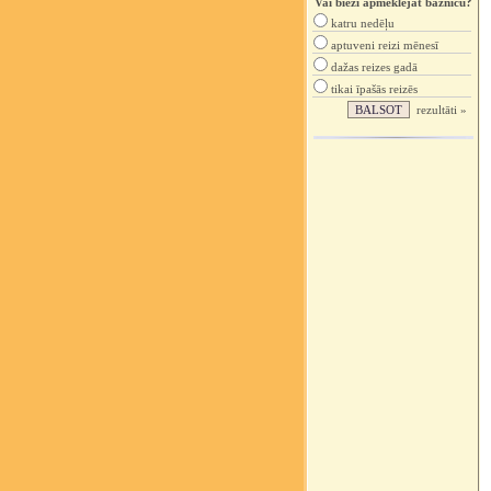
Vai bieži apmeklējat baznīcu?
katru nedēļu
aptuveni reizi mēnesī
dažas reizes gadā
tikai īpašās reizēs
rezultāti »