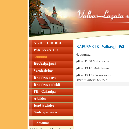
ABOUT CHURCH
KAPUSVĒTKI Valkas pilsētā
PAR BAZNĪCU
4. augustā
Jaunumi
‌plkst. 11.00
Stoķu kapos
Dievkalpojumi
‌plkst. 13.00
Meža kapos
Svētdarbības
‌plkst. 15.00
Cimzes kapos
Draudzes dzīve
Iesūtīts: 2018.07.12 13:27
Draudzes nodoklis
PII "Gaismiņa"
Atbildes
Iespēja ziedot
Noderīgas saites
Aptaujas