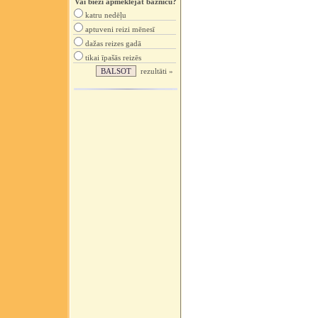
Vai bieži apmeklējat baznīcu?
katru nedēļu
aptuveni reizi mēnesī
dažas reizes gadā
tikai īpašās reizēs
rezultāti »