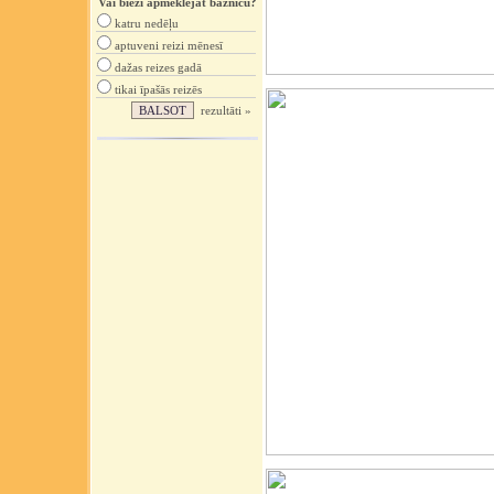
Vai bieži apmeklējat baznīcu?
katru nedēļu
aptuveni reizi mēnesī
dažas reizes gadā
tikai īpašās reizēs
rezultāti »