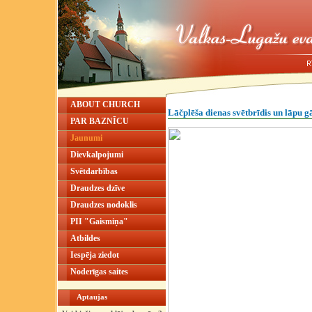
ABOUT CHURCH
Lāčplēša dienas svētbrīdis un lāpu g
PAR BAZNĪCU
Jaunumi
Dievkalpojumi
Svētdarbības
Draudzes dzīve
Draudzes nodoklis
PII "Gaismiņa"
Atbildes
Iespēja ziedot
Noderīgas saites
Aptaujas