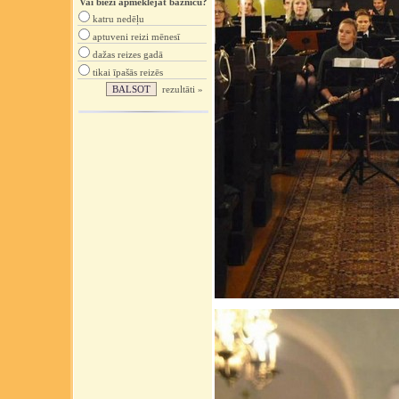
Vai bieži apmeklējat baznīcu?
katru nedēļu
aptuveni reizi mēnesī
dažas reizes gadā
tikai īpašās reizēs
rezultāti »