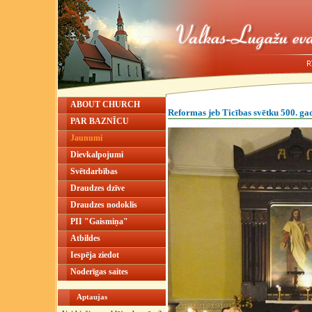
ABOUT CHURCH
Reformas jeb Ticības svētku 500. ga
PAR BAZNĪCU
Jaunumi
Dievkalpojumi
Svētdarbības
Draudzes dzīve
Draudzes nodoklis
PII "Gaismiņa"
Atbildes
Iespēja ziedot
Noderīgas saites
Aptaujas