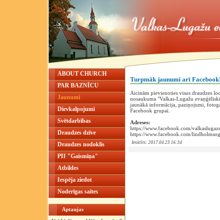
ABOUT CHURCH
Turpmāk jaunumi arī Facebook
PAR BAZNĪCU
Aicinām pievienoties visus draudzes l
Jaunumi
nosaukuma "Valkas-Lugažu evaņģēliski lu
jaunākā informācija, paziņojumi, fotoga
Dievkalpojumi
Facebook grupai.
Svētdarbības
‌Adreses:
‌https://www.facebook.com/valkaslugaz
Draudzes dzīve
‌https://www.facebook.com/lindholmsog
Iesūtīts: 2017.04.23 16:34
Draudzes nodoklis
PII "Gaismiņa"
Atbildes
Iespēja ziedot
Noderīgas saites
Aptaujas