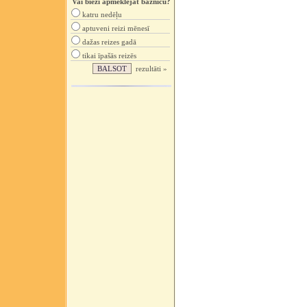
Vai bieži apmeklējat baznīcu?
katru nedēļu
aptuveni reizi mēnesī
dažas reizes gadā
tikai īpašās reizēs
rezultāti »