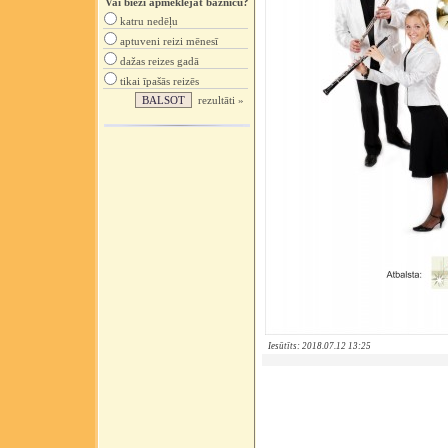
Vai bieži apmeklējat baznīcu?
katru nedēļu
aptuveni reizi mēnesī
dažas reizes gadā
tikai īpašās reizēs
rezultāti »
Iesūtīts: 2018.07.12 13:25