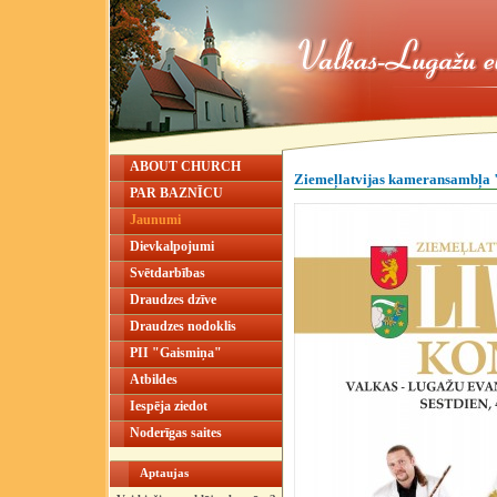
ABOUT CHURCH
Ziemeļlatvijas kameransambļa 
PAR BAZNĪCU
Jaunumi
Dievkalpojumi
Svētdarbības
Draudzes dzīve
Draudzes nodoklis
PII "Gaismiņa"
Atbildes
Iespēja ziedot
Noderīgas saites
Aptaujas