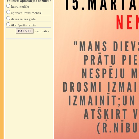
Vai bieži apmeklējat baznīcu?
katru nedēļu
aptuveni reizi mēnesī
dažas reizes gadā
tikai īpašās reizēs
rezultāti »