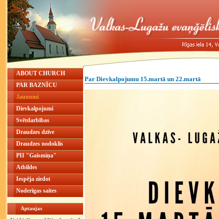
ABOUT CHURCH
Par Dievkalpojumu 15.martā un 22.martā
PAR BAZNĪCU
Jaunumi
Dievkalpojumi
Svētdarbības
Draudzes dzīve
Draudzes nodoklis
PII "Gaismiņa"
Atbildes
Iespēja ziedot
Noderīgas saites
Aptaujas