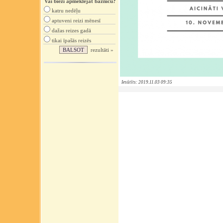
Vai bieži apmeklējat baznīcu?
katru nedēļu
aptuveni reizi mēnesī
dažas reizes gadā
tikai īpašās reizēs
rezultāti »
Iesūtīts: 2019.11.03 09:35