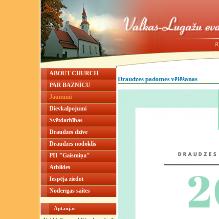
ABOUT CHURCH
Draudzes padomes vēlēšanas
PAR BAZNĪCU
Jaunumi
Dievkalpojumi
Svētdarbības
Draudzes dzīve
Draudzes nodoklis
PII "Gaismiņa"
Atbildes
Iespēja ziedot
Noderīgas saites
Aptaujas