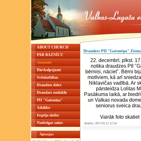
ABOUT CHURCH
Draudzes PII "Gaismiņa" Ziemas
PAR BAZNĪCU
22. decembrī, plkst. 17
Jaunumi
notika draudzes PII "G
Dievkalpojumi
bērniņi, nāciet". Bērni bi
motīviem, kā arī sniedz
Svētdarbības
Niklavičas vadībā. Ar s
Draudzes dzīve
pārsteidza Lolitas 
Draudzes nodoklis
Pasākuma laikā, ar
biedr
un Valkas novada dome
PII "Gaismiņa"
seniorus sveica dra
Atbildes
Iespēja ziedot
Vairāk foto skatie
Noderīgas saites
Iesūtīts: 2017.01.12 12:54
Aptaujas