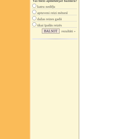
Vai bieži apmeklējat baznīcu?
katru nedēļu
aptuveni reizi mēnesī
dažas reizes gadā
tikai īpašās reizēs
rezultāti »