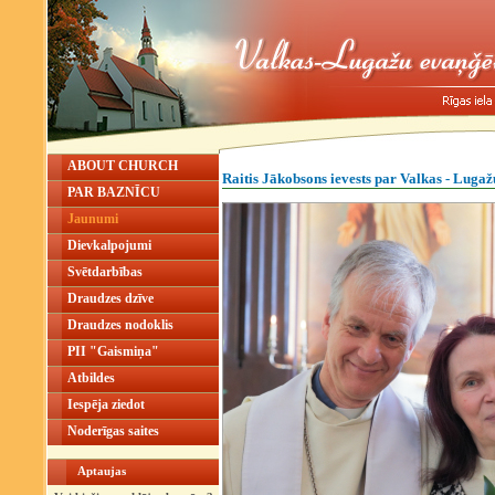
ABOUT CHURCH
Raitis Jākobsons ievests par Valkas - Luga
PAR BAZNĪCU
Jaunumi
Dievkalpojumi
Svētdarbības
Draudzes dzīve
Draudzes nodoklis
PII "Gaismiņa"
Atbildes
Iespēja ziedot
Noderīgas saites
Aptaujas