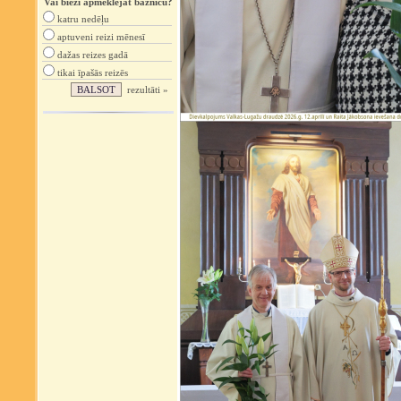
Vai bieži apmeklējat baznīcu?
katru nedēļu
aptuveni reizi mēnesī
dažas reizes gadā
tikai īpašās reizēs
rezultāti »