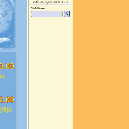
valkaslugazubaznica
Meklēšana