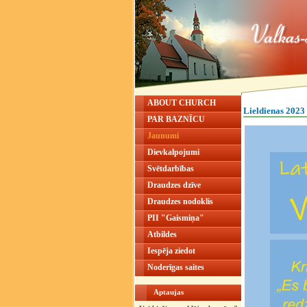
ABOUT CHURCH
Lieldienas 2023
PAR BAZNĪCU
Jaunumi
Dievkalpojumi
Svētdarbības
Draudzes dzīve
Draudzes nodoklis
PII "Gaismiņa"
Atbildes
Iespēja ziedot
Noderīgas saites
Aptaujas