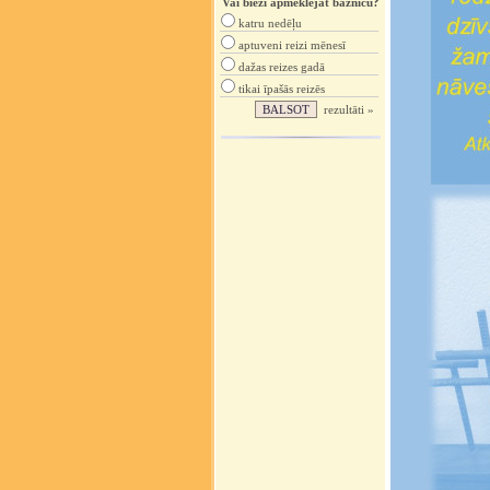
Vai bieži apmeklējat baznīcu?
katru nedēļu
aptuveni reizi mēnesī
dažas reizes gadā
tikai īpašās reizēs
rezultāti »