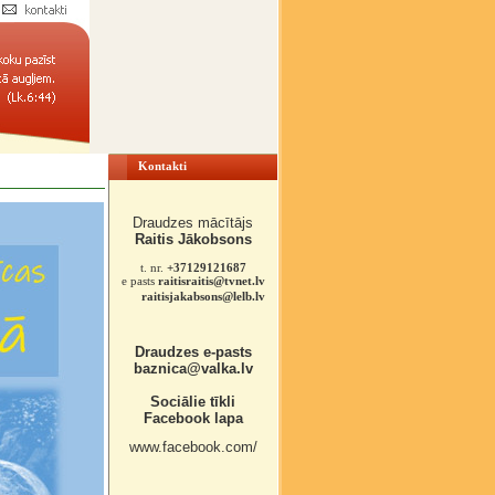
Kontakti
Draudzes mācītājs
Raitis Jākobsons
t. nr.
+37129121687
e pasts
raitisraitis@tvnet.lv
raitisjakabsons@lelb.lv
Draudzes e-pasts
baznica@valka.lv
Sociālie tīkli
Facebook lapa
www.facebook.com/