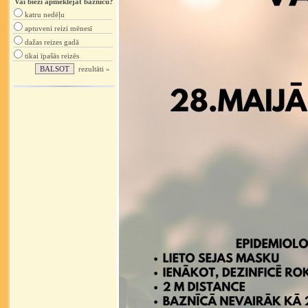
Vai bieži apmeklējat baznīcu?
katru nedēļu
aptuveni reizi mēnesī
dažas reizes gadā
tikai īpašās reizēs
rezultāti »