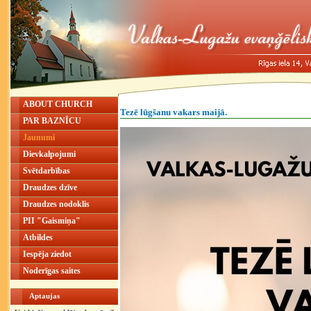
ABOUT CHURCH
Tezē lūgšanu vakars maijā.
PAR BAZNĪCU
Jaunumi
Dievkalpojumi
Svētdarbības
Draudzes dzīve
Draudzes nodoklis
PII "Gaismiņa"
Atbildes
Iespēja ziedot
Noderīgas saites
Aptaujas