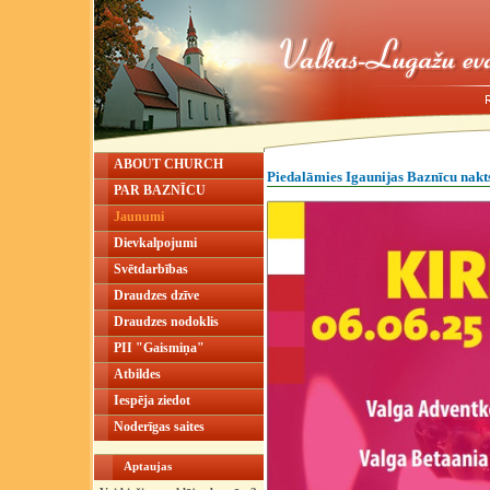
ABOUT CHURCH
Piedalāmies Igaunijas Baznīcu nakt
PAR BAZNĪCU
Jaunumi
Dievkalpojumi
Svētdarbības
Draudzes dzīve
Draudzes nodoklis
PII "Gaismiņa"
Atbildes
Iespēja ziedot
Noderīgas saites
Aptaujas