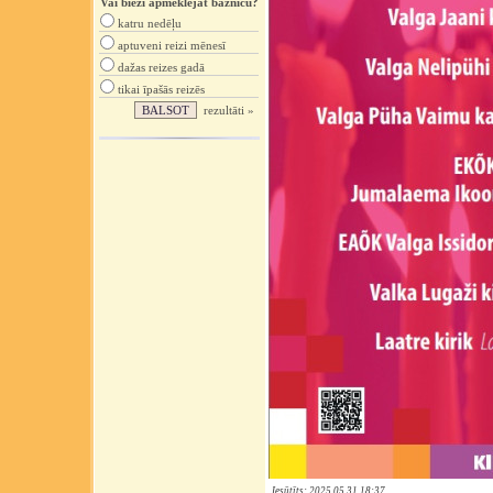
Vai bieži apmeklējat baznīcu?
katru nedēļu
aptuveni reizi mēnesī
dažas reizes gadā
tikai īpašās reizēs
rezultāti »
Iesūtīts: 2025.05.31 18:37