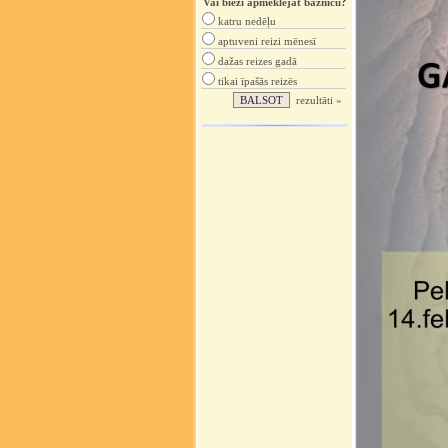
Vai bieži apmeklējat baznīcu?
katru nedēļu
aptuveni reizi mēnesī
dažas reizes gadā
tikai īpašās reizēs
rezultāti »