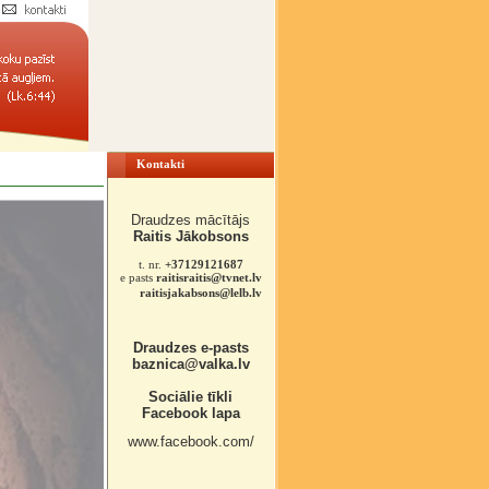
Kontakti
Draudzes mācītājs
Raitis Jākobsons
t. nr.
+37129121687
e pasts
raitisraitis@tvnet.lv
raitisjakabsons@lelb.lv
Draudzes e-pasts
baznica@valka.lv
Sociālie tīkli
Facebook lapa
www.facebook.com/