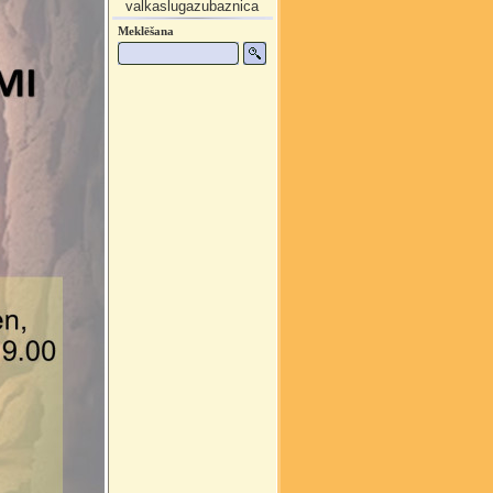
valkaslugazubaznica
Meklēšana