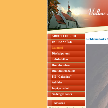
ABOUT CHURCH
Lieldienu laiks 
PAR BAZNĪCU
Jaunumi
Dievkalpojumi
Svētdarbības
Draudzes dzīve
Draudzes nodoklis
PII "Gaismiņa"
Atbildes
Iespēja ziedot
Noderīgas saites
Aptaujas