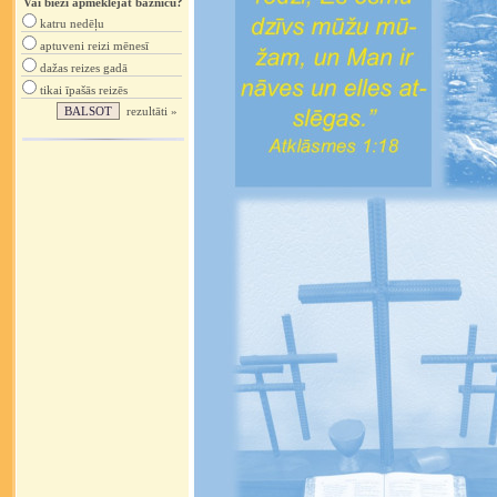
Vai bieži apmeklējat baznīcu?
katru nedēļu
aptuveni reizi mēnesī
dažas reizes gadā
tikai īpašās reizēs
rezultāti »