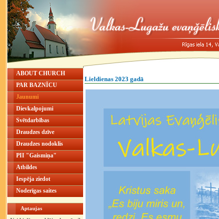
ABOUT CHURCH
Lieldienas 2023 gadā
PAR BAZNĪCU
Jaunumi
Dievkalpojumi
Svētdarbības
Draudzes dzīve
Draudzes nodoklis
PII "Gaismiņa"
Atbildes
Iespēja ziedot
Noderīgas saites
Aptaujas