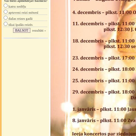
Vai bieži apmeklējat baznīcu?
katru nedēļu
aptuveni reizi mēnesī
dažas reizes gadā
tikai īpašās reizēs
rezultāti »