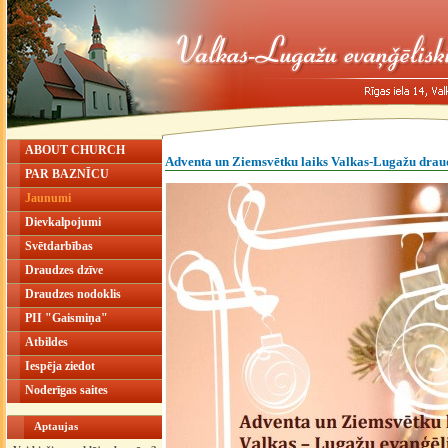
ABOUT CHURCH
Adventa un Ziemsvētku laiks Valkas-Lugažu drau
PAR BAZNĪCU
Jaunumi
Dievkalpojumi
Svētdarbības
Draudzes dzīve
Draudzes nodoklis
PII "Gaismiņa"
Atbildes
Iespēja ziedot
Noderīgas saites
Aptaujas